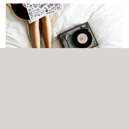
Lorem ipsum dolor sit amet. Ut sint enim sit nihil
rerum ut illum incidunt ut architecto nulla. Qui quos
architecto et porro odio vel explicabo sapiente non
eveniet minima eos voluptatem nemo 33 aliquid natus
nam ducimus quia? Ad rerum iure aut molestias
numquam rem cumque mollitia et doloribus rerum.
Ut omnis totam vel aspernatur nisi et unde illum nam
molestias quia. Ut consequatur quas et rerum